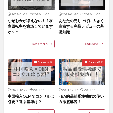
2022-01-21
2024-11-06
2022-01-20
2024-11-06
なぜお金が増えない！？在
あなたの売り上げに大きく
庫回転率を意識しています
左右する商品レビューの基
か？？
礎知識
Read More...
Read More...
Amazon全般
Amazon全般
2021-12-27
2024-11-06
2021-12-17
2024-11-06
中国輸入OEMでコンサルは
FBA納品前受注機能の使い
必要？選ぶ基準は？
方徹底解説！