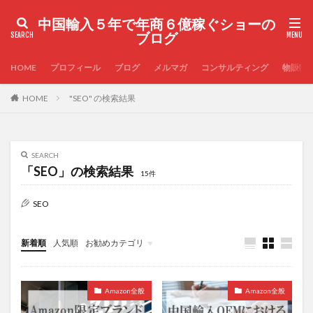
中国輸入５年で年商６億稼ぐショーの
ブログ
HOME
プロフィール
ブログ
メルマガ
コンサルティング
物販実
HOME
"SEO" の検索結果
SEARCH
「SEO」の検索結果
15件
SEO
新着順
人気順
お勧めカテゴリ
その他
Amazon全般
Amazon全般