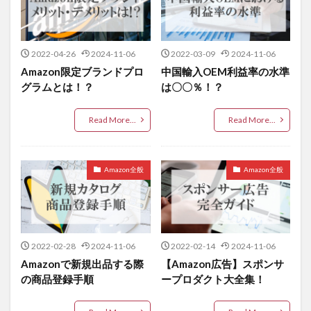
2022-04-26
2024-11-06
2022-03-09
2024-11-06
Amazon限定ブランドプロ
中国輸入OEM利益率の水準
グラムとは！？
は〇〇％！？
Read More...
Read More...
Amazon全般
Amazon全般
2022-02-28
2024-11-06
2022-02-14
2024-11-06
Amazonで新規出品する際
【Amazon広告】スポンサ
の商品登録手順
ープロダクト大全集！