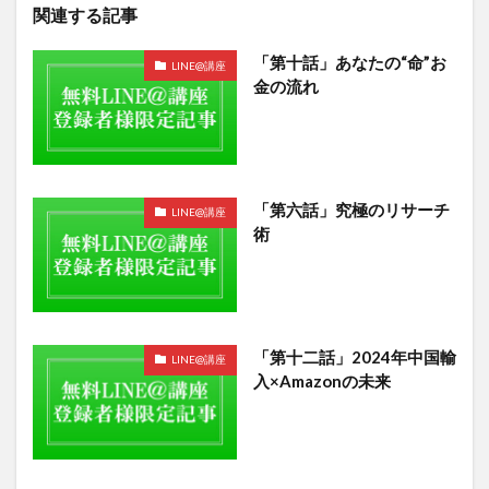
関連する記事
「第十話」あなたの“命”お
LINE@講座
金の流れ
「第六話」究極のリサーチ
LINE@講座
術
「第十二話」2024年中国輸
LINE@講座
入×Amazonの未来