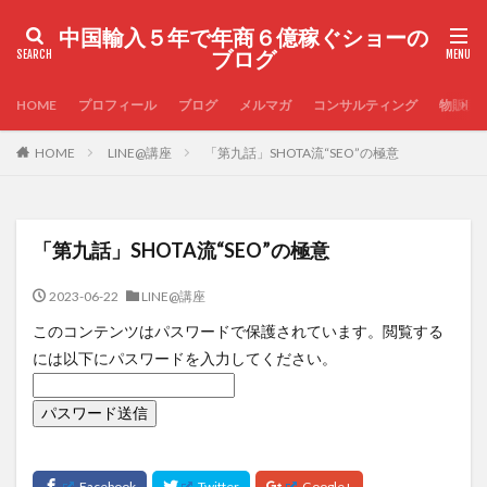
中国輸入５年で年商６億稼ぐショーの
ブログ
HOME
プロフィール
ブログ
メルマガ
コンサルティング
物販実
HOME
LINE@講座
「第九話」SHOTA流“SEO”の極意
「第九話」SHOTA流“SEO”の極意
2023-06-22
LINE@講座
このコンテンツはパスワードで保護されています。閲覧する
には以下にパスワードを入力してください。