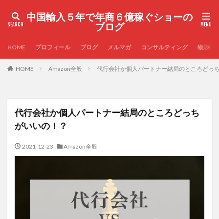
中国輸入５年で年商６億稼ぐショーの
ブログ
HOME
プロフィール
ブログ
メルマガ
コンサルティング
物販実
HOME
Amazon全般
代行会社か個人パートナー結局のところどっ
代行会社か個人パートナー結局のところどっち
がいいの！？
2021-12-23
Amazon全般