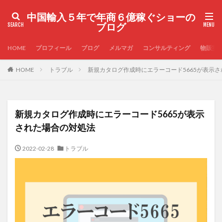
中国輸入５年で年商６億稼ぐショーの
ブログ
HOME
プロフィール
ブログ
メルマガ
コンサルティング
物販実
HOME
トラブル
新規カタログ作成時にエラーコード5665が表示
新規カタログ作成時にエラーコード5665が表示
された場合の対処法
2022-02-28
トラブル