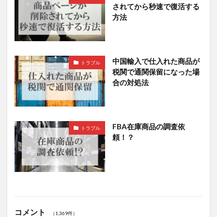
されてから秒速で復活する
方法
中国輸入で仕入れた商品が
トラブル
税関で通関保留になった場
合の対処法
FBA在庫商品の調査依
トラブル
頼！？
コメント
（1,369件）