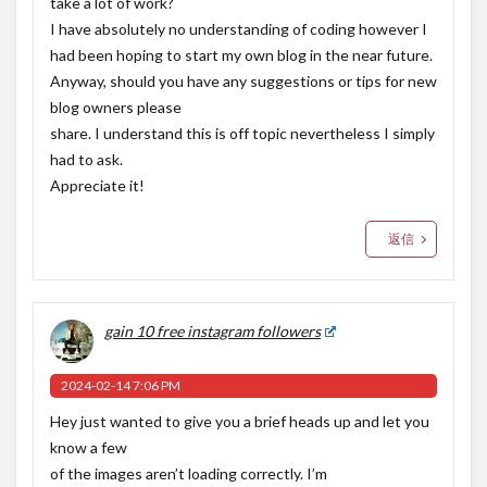
take a lot of work?
I have absolutely no understanding of coding however I
had been hoping to start my own blog in the near future.
Anyway, should you have any suggestions or tips for new
blog owners please
share. I understand this is off topic nevertheless I simply
had to ask.
Appreciate it!
返信
gain 10 free instagram followers
2024-02-14 7:06 PM
Hey just wanted to give you a brief heads up and let you
know a few
of the images aren’t loading correctly. I’m